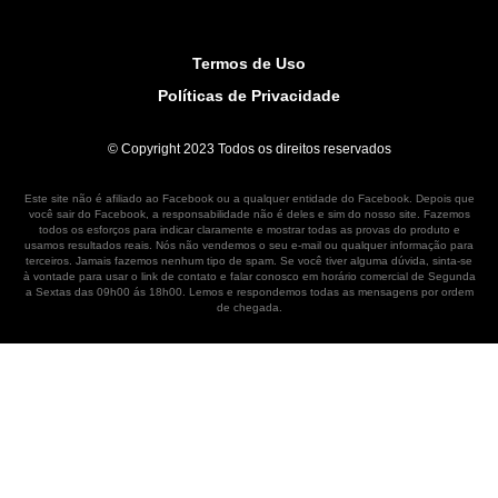
Termos de Uso
Políticas de Privacidade
© Copyright 2023 Todos os direitos reservados
Este site não é afiliado ao Facebook ou a qualquer entidade do Facebook. Depois que
você sair do Facebook, a responsabilidade não é deles e sim do nosso site. Fazemos
todos os esforços para indicar claramente e mostrar todas as provas do produto e
usamos resultados reais. Nós não vendemos o seu e-mail ou qualquer informação para
terceiros. Jamais fazemos nenhum tipo de spam. Se você tiver alguma dúvida, sinta-se
à vontade para usar o link de contato e falar conosco em horário comercial de Segunda
a Sextas das 09h00 ás 18h00. Lemos e respondemos todas as mensagens por ordem
de chegada.