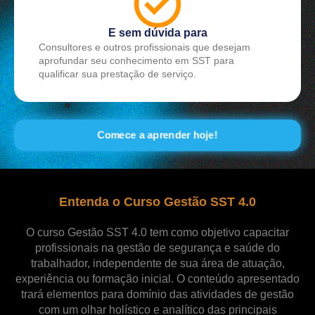
E sem dúvida para
Consultores e outros profissionais que desejam
aprofundar seu conhecimento em SST para
qualificar sua prestação de serviço.
Comece a aprender hoje!
Entenda o Curso Gestão SST 4.0
O curso Gestão SST 4.0 tem como objetivo capacitar
profissionais na gestão de segurança e saúde do
trabalhador, independente de sua área de atuação,
experiência ou formação inicial. O conteúdo apresentado
trará elementos para domínio das atividades de gestão
com um olhar holístico e analítico das principais