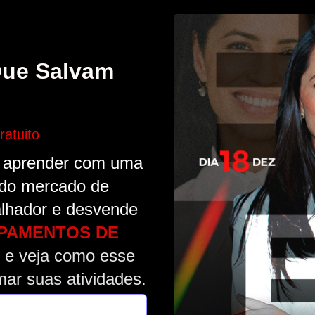
Que Salvam
atuito
e aprender com uma
 do mercado de
alhador e desvende
PAMENTOS
DE
e veja como esse
ar suas atividades.