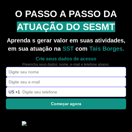
O PASSO A PASSO DA
ATUAÇÃO DO SESMT
Aprenda s gerar valor em suas atividades,
em sua atuação na
SST
com
Taís Borges.
Crie seus dados de acesso
Preencha seus dados: nome, e-mail e telefone abaixo:
US +1
Começar agora